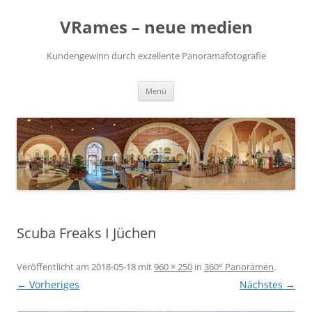
VRames – neue medien
Kundengewinn durch exzellente Panoramafotografie
Zum
Menü
Inhalt
springen
Scuba Freaks I Jüchen
Veröffentlicht am
2018-05-18
mit
960 × 250
in
360° Panoramen
.
← Vorheriges
Nächstes →