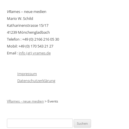
VR
ames – neue medien
Mario W. Schild
Katharinenstrasse 15/17
41239 Mönchengladbach
Telefon : +49 (0) 2166 216 05 30
Mobil: +49 (0) 170 543 21 27
Email :
info (at) vrames.de
Impressum
Datenschutzerklärung
VRames - neue medien
>
Events
Suchen
nach: