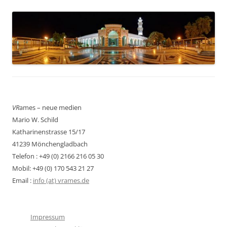
VR
ames – neue medien
Mario W. Schild
Katharinenstrasse 15/17
41239 Mönchengladbach
Telefon : +49 (0) 2166 216 05 30
Mobil: +49 (0) 170 543 21 27
Email :
info (at) vrames.de
Impressum