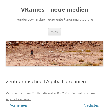
VRames – neue medien
Kundengewinn durch exzellente Panoramafotografie
Zum
Menü
Inhalt
springen
Zentralmoschee I Aqaba I Jordanien
Veröffentlicht am
2018-05-02
mit
960 × 250
in
Zentralmoschee I
Aqaba I Jordanien
.
← Vorheriges
Nächstes →